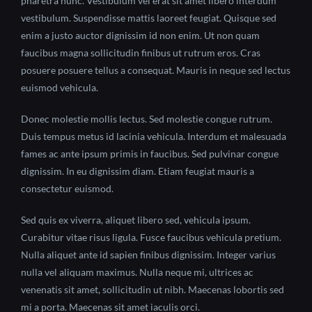
pharetra nunc. Vestibulum vel erat sit amet libero interdum
vestibulum. Suspendisse mattis laoreet feugiat. Quisque sed
enim a justo auctor dignissim id non enim. Ut non quam
faucibus magna sollicitudin finibus ut rutrum eros. Cras
posuere posuere tellus a consequat. Mauris in neque sed lectus
euismod vehicula.
Donec molestie mollis lectus. Sed molestie congue rutrum.
Duis tempus metus id lacinia vehicula. Interdum et malesuada
fames ac ante ipsum primis in faucibus. Sed pulvinar congue
dignissim. In eu dignissim diam. Etiam feugiat mauris a
consectetur euismod.
Sed quis ex viverra, aliquet libero sed, vehicula ipsum.
Curabitur vitae risus ligula. Fusce faucibus vehicula pretium.
Nulla aliquet ante id sapien finibus dignissim. Integer varius
nulla vel aliquam maximus. Nulla neque mi, ultrices ac
venenatis sit amet, sollicitudin ut nibh. Maecenas lobortis sed
mi a porta. Maecenas sit amet iaculis orci.