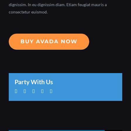
dignissim. In eu dignissim diam. Etiam feugiat mauris a
consectetur euismod.
BUY AVADA NOW
Party With Us
Facebook
Twitter
Whatsapp
Pinterest
Email